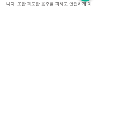
니다. 또한 과도한 음주를 피하고 안전하게 이
동할 수 있는 교통수단을 미리 계획하는 것이
보다 즐거운 시간을 보내는 데 도움이 됩니다.
속초휴게텔는 최고의 휴게텔 정보를 소개합니다
고객센터
개인정보처리방침